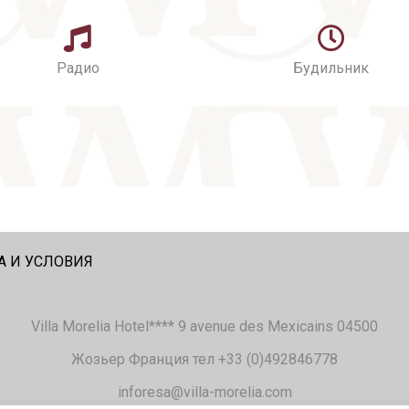
Радио
Будильник
А И УСЛОВИЯ
Villa Morelia Hotel**** 9 avenue des Mexicains 04500
Жозьер Франция тел +33 (0)492846778
inforesa@villa-morelia.com