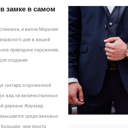
 в замке в самом
становки, и вилла Морелия
рекрасного дня в вашей
ьное природное окружение,
для создания
це гектара огороженной
ух вид на величественные
ой деревне Жаузьер,
возвышается среди вековых
о большее, чем просто