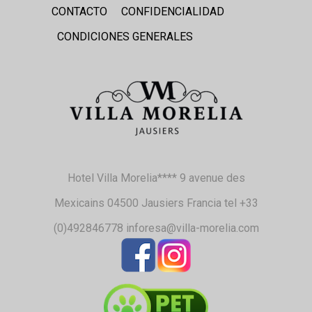
CONTACTO
CONFIDENCIALIDAD
CONDICIONES GENERALES
Hotel Villa Morelia**** 9 avenue des
Mexicains 04500 Jausiers Francia tel +33
(0)492846778 inforesa@villa-morelia.com