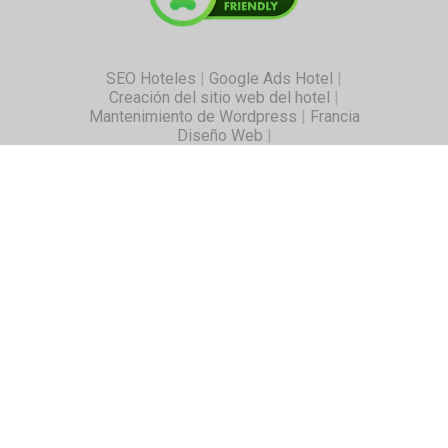
SEO Hoteles
|
Google Ads Hotel
|
Creación del sitio web del hotel
|
Mantenimiento de Wordpress
|
Francia
Diseño Web
|