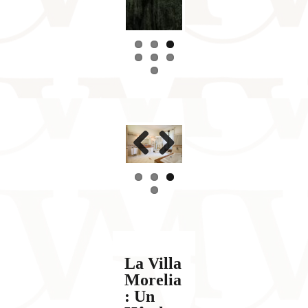
Previous
Next
La Villa
Morelia
: Un