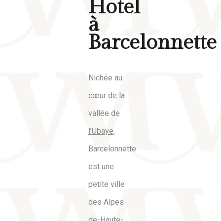
Hotel
à
Barcelonnette
Nichée au
cœur de la
vallée de
l’Ubaye
,
Barcelonnette
est une
petite ville
des Alpes-
de-Haute-