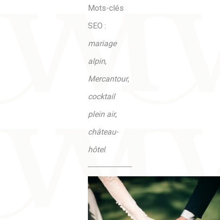
Mots-clés
SEO :
mariage
alpin
,
Mercantour
,
cocktail
plein air
,
château-
hôtel
.