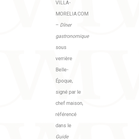
VILLA-
MORELIA.COM
–
Dîner
gastronomique
sous
verrière
Belle-
Époque,
signé par le
chef maison,
référencé
dans le
Guide