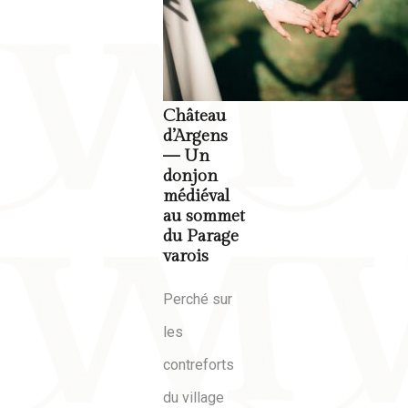
Château
d’Argens
— Un
donjon
médiéval
au sommet
du Parage
varois
Perché sur
les
contreforts
du village