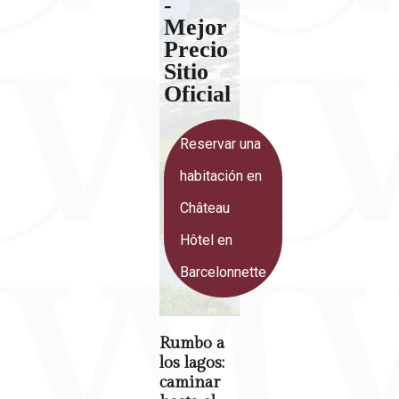
-
Mejor
Precio
Sitio
Oficial
Reservar una
habitación en
Château
Hôtel en
Barcelonnette
Rumbo a
los lagos:
caminar